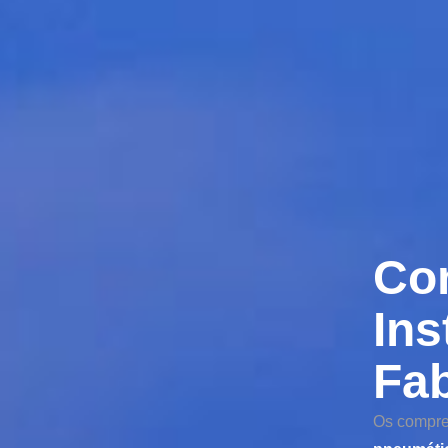
Co
Ins
Fa
Os compres