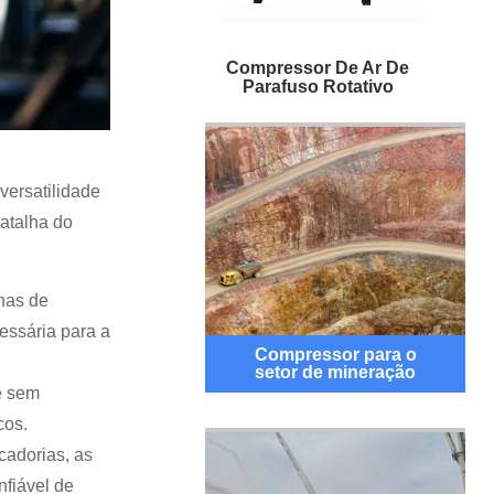
Compressor De Ar De
Parafuso Rotativo
versatilidade
atalha do
has de
essária para a
Compressor para o
setor de mineração
e sem
cos.
cadorias, as
nfiável de