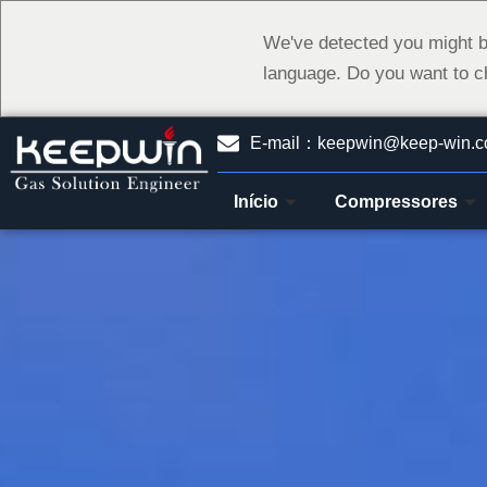
We've detected you might b
language. Do you want to c
E-mail：keepwin@keep-win.
Início
Compressores