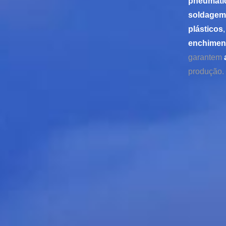
pneumáti
soldagem
plásticos
enchimen
garantem
produção.