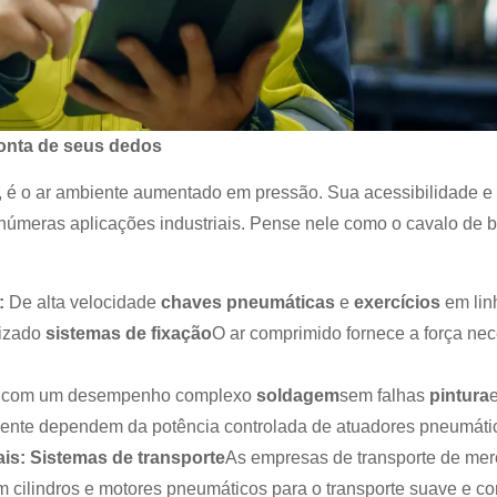
ponta de seus dedos
, é o ar ambiente aumentado em pressão. Sua acessibilidade e 
númeras aplicações industriais. Pense nele como o cavalo de b
:
De alta velocidade
chaves pneumáticas
e
exercícios
em lin
izado
sistemas de fixação
O ar comprimido fornece a força nec
com um desempenho complexo
soldagem
sem falhas
pintura
ente dependem da potência controlada de atuadores pneumáti
is:
Sistemas de transporte
As empresas de transporte de mer
m cilindros e motores pneumáticos para o transporte suave e co