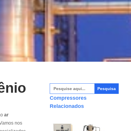
ênio
Pesquisar
por:
Compressores
Relacionados
ão
ar
 Vamos nos