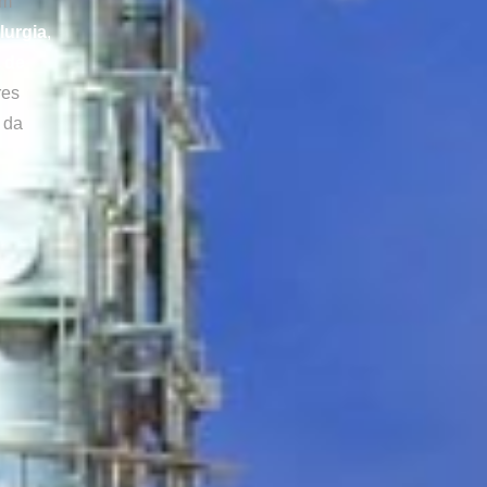
am
lurgia
,
s de
res
 da