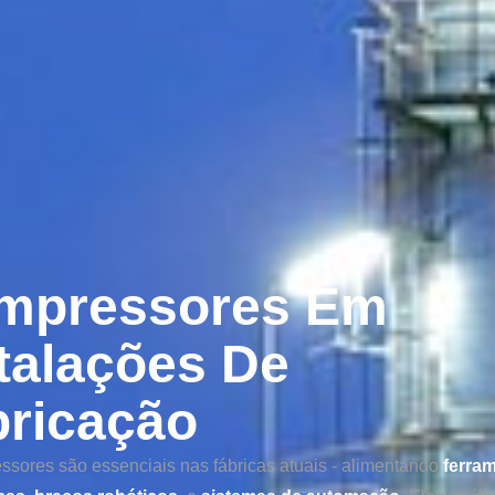
mpressores Em
talações De
bricação
sores são essenciais nas fábricas atuais - alimentando
ferra