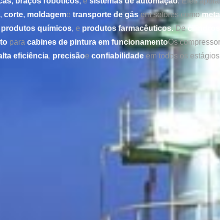
cas
,
braços robóticos
,
e
sistemas de automação
.
Eles apói
,
corte
,
moldagem
e
transporte de gás
em setores como
meta
,
produtos químicos
,
e
produtos farmacêuticos
.
De
cilindro
to
para
cabines de pintura em funcionamento
Os compresso
alta eficiência
,
precisão
e
confiabilidade
em todos os estágios