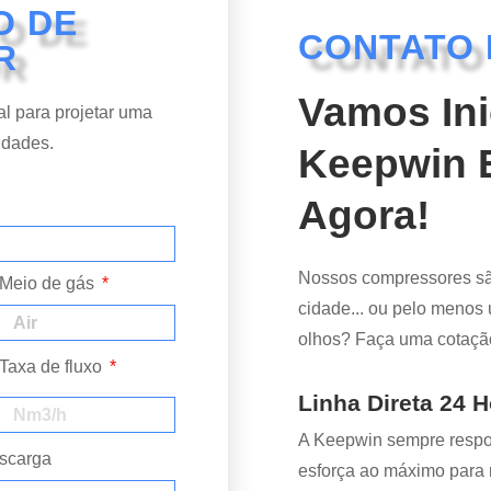
O DE
CONTATO 
R
Vamos Ini
l para projetar uma
idades.
Keepwin E
Agora!
Nossos compressores sã
Meio de gás
cidade... ou pelo menos
olhos? Faça uma cotaçã
Taxa de fluxo
Linha Direta 24 
A Keepwin sempre respo
scarga
esforça ao máximo para 