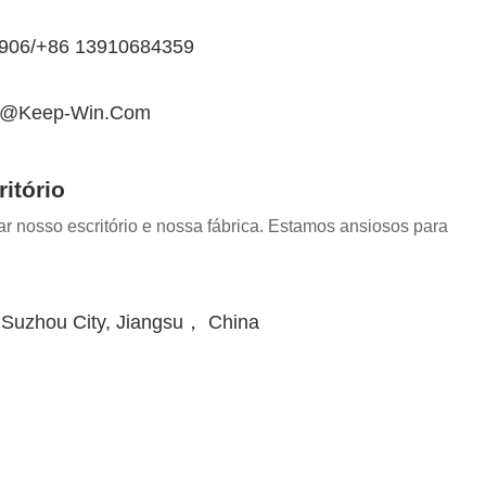
0906/+86 13910684359
in@keep-Win.com
itório
r nosso escritório e nossa fábrica. Estamos ansiosos para
 Suzhou City, Jiangsu， China