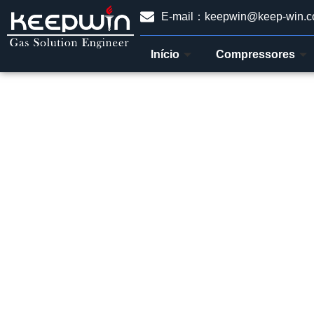
E-mail：keepwin@keep-win.
Início
Compressores