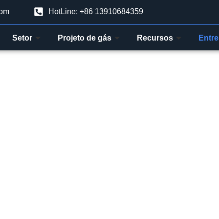
com
HotLine: +86 13910684359
Setor
Projeto de gás
Recursos
Entre