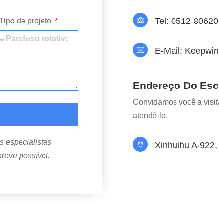
Tel: 0512-8062
Tipo de projeto
E-Mail: Keepw
Endereço Do Escr
Convidamos você a visita
atendê-lo.
s especialistas
Xinhuihu A-922,
reve possível.