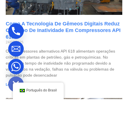
Como A Tecnologia De Gêmeos Digitais Reduz
O Tempo De Inatividade Em Compressores API
618
24/07/2025
Os compressores alternativos API 618 alimentam operações
críticas em plantas de petróleo, gás e petroquímicas. No
entanto, o tempo de inatividade não programado devido a
vazamentos na vedação, falhas na válvula ou problemas de
ide chaty
pulsação pode desencadear
Leia mais "
Português do Brasil