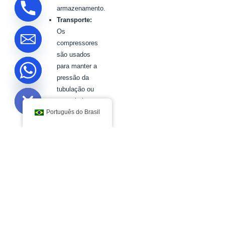
armazenamento.
Transporte:
Os
compressores
são usados
para manter a
pressão da
ide chaty
tubulação ou
comprimir o
hidrogênio a
Português do Brasil
pressões de
transporte
adequadas
para o
transporte por
tubulação e
por
caminhão-
tanque.