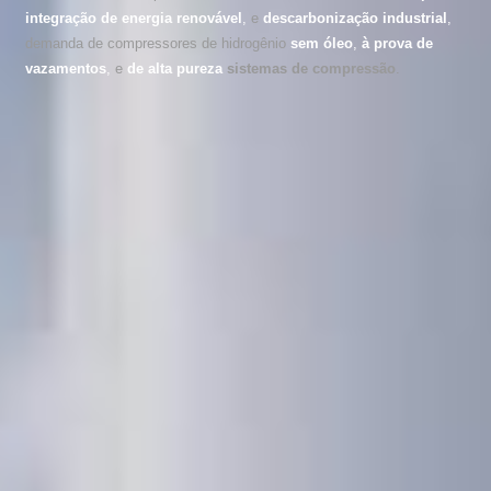
integração de energia renovável
,
e
descarbonização industrial
,
demanda de compressores de hidrogênio
sem óleo
,
à prova de
vazamentos
,
e
de alta pureza
sistemas de compressão
.