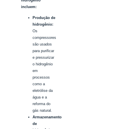
hidrogênio
incluem:
Produção de
hidrogênio:
Os
compressores
são usados
para purificar
e pressurizar
o hidrogênio
em
processos
como a
eletrólise da
água e a
reforma do
gás natural.
Armazenamento
de