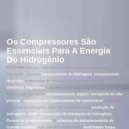
Os Compressores São
Essenciais Para A Energia
Do Hidrogênio
KEEPWIN
fabricam uma linha completa de compressores de
hidrogênio, incluindo
compressores de diafragma
,
compressores
de pistão
,
e
unidades de reforço
-projetado para oferecer
eficiência
,
segurança
,
e
conformidade
para uma infraestrutura
moderna de hidrogênio.
armazenamento seguro
,
transporte de alta
pressão
e
operações de abastecimento de combustível
em toda a
economia do hidrogênio. Eles são essenciais para
produção de
hidrogênio verde
,
compressão de tubulação de hidrogênio
,
Postos de abastecimento
,
e
sistemas de armazenamento de
hidreto metálico
. Aplicado em setores como
mobilidade limpa
,