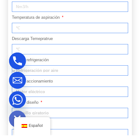
Temperatura de aspiración
Descarga Temepratrue
Tipo de refrigeración
Tipo de accionamiento
Tipo de diseño
ide chaty
Mensaje
Español