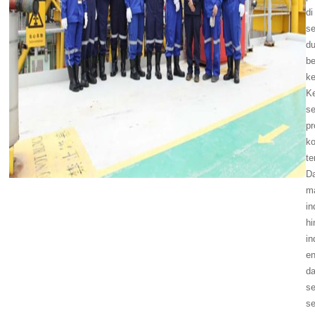
di
se
du
be
k
K
s
p
k
te
Da
m
in
hi
in
en
d
se
s