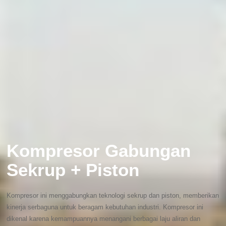
Kompresor Gabungan
Sekrup + Piston
Kompresor ini menggabungkan teknologi sekrup dan piston, memberikan
kinerja serbaguna untuk beragam kebutuhan industri. Kompresor ini
dikenal karena kemampuannya menangani berbagai laju aliran dan