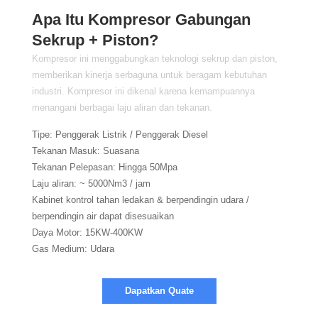
Apa Itu Kompresor Gabungan
Sekrup + Piston?
Kompresor ini menggabungkan teknologi sekrup dan piston,
memberikan kinerja serbaguna untuk beragam kebutuhan
industri. Kompresor ini dikenal karena kemampuannya
menangani berbagai laju aliran dan tekanan.
Tipe: Penggerak Listrik / Penggerak Diesel
Tekanan Masuk: Suasana
Tekanan Pelepasan: Hingga 50Mpa
Laju aliran: ~ 5000Nm3 / jam
Kabinet kontrol tahan ledakan & berpendingin udara /
berpendingin air dapat disesuaikan
Daya Motor: 15KW-400KW
Gas Medium: Udara
Dapatkan Quate