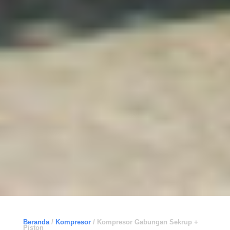
Beranda
/
Kompresor
/ Kompresor Gabungan Sekrup +
Piston