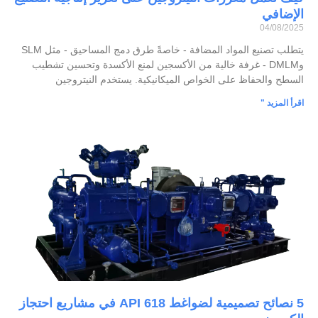
الإضافي
04/08/2025
يتطلب تصنيع المواد المضافة - خاصةً طرق دمج المساحيق - مثل SLM
وDMLM - غرفة خالية من الأكسجين لمنع الأكسدة وتحسين تشطيب
السطح والحفاظ على الخواص الميكانيكية. يستخدم النيتروجين
اقرأ المزيد "
5 نصائح تصميمية لضواغط API 618 في مشاريع احتجاز