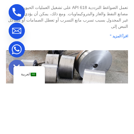
تعمل الضواغط الترددية API 618 على تشغيل العمليات الحيوية في
مصانع النفط والغاز والبتروكيماويات. ومع ذلك، يمكن أن يؤدي التعطل
غير المجدول بسبب تسرب مانع التسرب أو تعطل الصمامات أو مشاكل
النبض إلى
اقرأ المزيد "
Hide chaty
العربية
اختبار ضيق الغاز للصناعات الحرجة | دليل خبراء كيبوين |
دليل خبراء كيبوين
24/07/2025