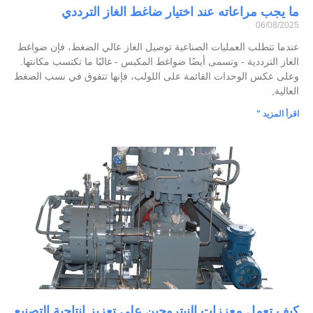
ما يجب مراعاته عند اختيار ضاغط الغاز الترددي
06/08/2025
عندما تتطلب العمليات الصناعية توصيل الغاز عالي الضغط، فإن ضواغط
الغاز الترددية - وتسمى أيضًا ضواغط المكبس - غالبًا ما تكتسب مكانتها.
وعلى عكس الوحدات القائمة على اللولب، فإنها تتفوق في نسب الضغط
العالية,
اقرأ المزيد "
كيف تعمل معززات النيتروجين على تعزيز إنتاجية التصنيع