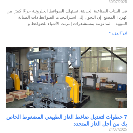
30/07/2025
في البيئات الصناعية الحديثة، تستهلك الضواغط الحلزونية جزءًا كبيرًا من
كهرباء المصنع. إن التحول إلى استراتيجيات الضواغط ذات الصيانة
التنبؤية - المدعومة بمستشعرات إنترنت الأشياء للضواغط و
اقرأ المزيد "
7 خطوات لتعديل ضاغط الغاز الطبيعي المضغوط الخاص
بك من أجل الغاز المتجدد
24/07/2025