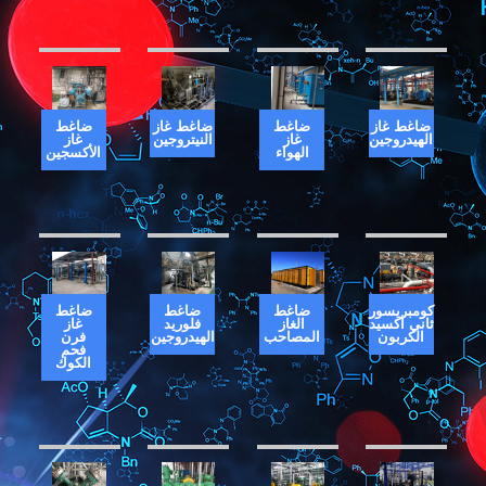
ضاغط غاز
ضاغط
ضاغط غاز
ضاغط
الهيدروجين
غاز
النيتروجين
غاز
الهواء
الأكسجين
كومبريسور
ضاغط
ضاغط
ضاغط
ثاني أكسيد
الغاز
فلوريد
غاز
الكربون
المصاحب
الهيدروجين
فرن
فحم
الكوك