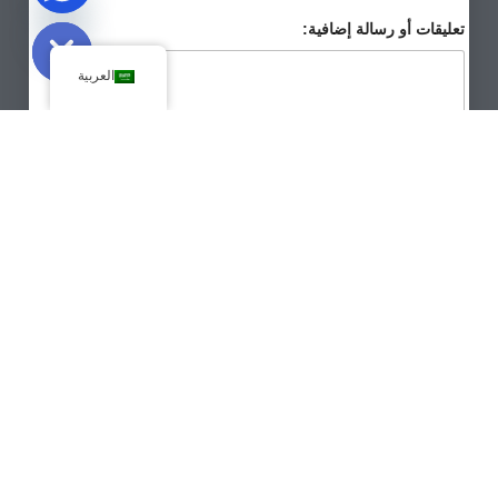
Hide chaty
تعليقات أو رسالة إضافية:
العربية
ورقة البيانات
自
=
1
*
13
定
定
义
义
إرسال
义
ス
*
*
نحن نحترم خصوصيتك. عند تقديم الطلب، سيتواصل معك أخصائيو
Keepwin المتخصصون لدينا في أقرب وقت ممكن.