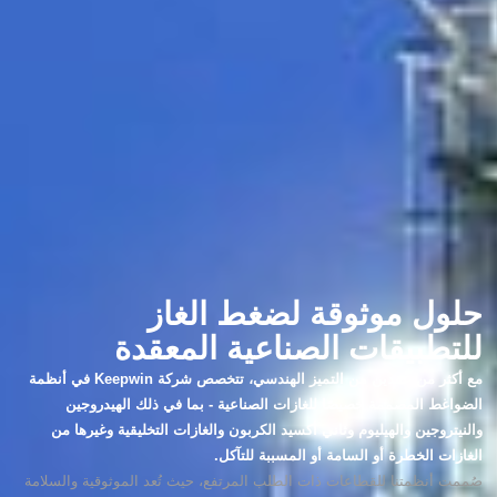
حلول موثوقة لضغط الغاز
للتطبيقات الصناعية المعقدة
مع أكثر من عقدين من التميز الهندسي، تتخصص شركة Keepwin في أنظمة
الضواغط المصممة خصيصًا للغازات الصناعية - بما في ذلك الهيدروجين
والنيتروجين والهيليوم وثاني أكسيد الكربون والغازات التخليقية وغيرها من
الغازات الخطرة أو السامة أو المسببة للتآكل.
صُممت أنظمتنا للقطاعات ذات الطلب المرتفع، حيث تُعد الموثوقية والسلامة