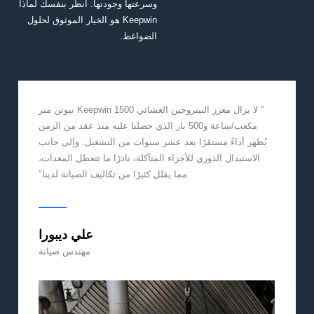
وسرعتها وجودتها. انظر بنفسك لماذا
Keepwin هو الخيار الموثوق لحلول
الضواغط.
" لا يزال معزز النيتروجين الغشائي Keepwin 1500 نيوتن متر
مكعب/ساعة و500 بار الذي حصلنا عليه منذ عقد من الزمن
يُظهر أداءً مستقرًا بعد عشر سنوات من التشغيل. وإلى جانب
الاستبدال الدوري للأجزاء المتآكلة، نادرًا ما تتعطل المعدات،
مما يقلل كثيرًا من تكاليف الصيانة لدينا"
علي ديبورا
مهندس صيانة