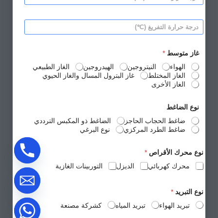
ر
ت
ق
ج
ف
*
ة
ر
د
ح
ي
ر
ر
غ
ج
ا
*
ة
ر
غاز متوسط
*
ح
ة
ر
الهواء
النيتروجين
الهيدروجين
الغاز الطبيعي
ا
ا
الغاز المختلط
غاز البترول المسال والغاز الحيوي
ل
ر
ش
الغاز الأخرى
ة
ف
ا
ط
ل
نوع الضاغط
*
ت
ضاغط الحجاب الحاجز
الضاغط ذو المكبس الترددي
ف
ضاغط الطرد المركزي
نوع البرغي
ر
ي
غ
نوع محرك الأقراص
*
*
محرك كهربائي
الديزل
التوربينات الغازية
نوع التبريد
*
تبريد الهواء
تبريد المياه
كشركة مصنعة