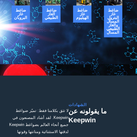
ضاغط
ضاغط
ضاغط
ضاغط
غاز
غاز
الغاز
غاز
البترول
الهيليوم
الطبيعي
البروبان
المسال
والغاز
الطبيعي
المسال
الشهادات
ما يقولونه عن
لا تثق بكلامنا فقط: تميّز ضواغط
Keepwin. لقد أشاد المصنعون في
Keepwin
جميع أنحاء العالم بضواغط Keepwin
لدقتها الاستثنائية ومتانتها وقوتها