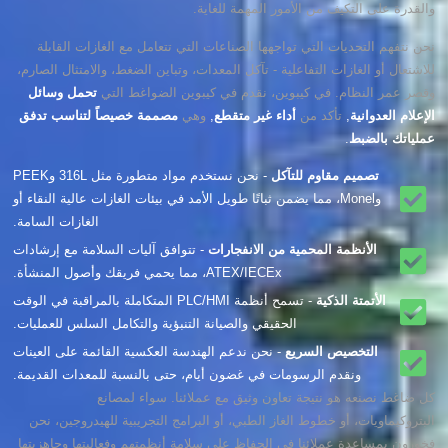
والقدرة على التكيف من الأمور المهمة للغاية.
نحن نتفهم التحديات التي تواجهها الصناعات التي تتعامل مع الغازات القابلة
للاشتعال أو الغازات التفاعلية - تآكل المعدات، وتباين الضغط، والامتثال الصارم،
وقصر عمر النظام. في كيبوين، نقدم في كيبوين الضواغط التي
تحمل وسائل
الإعلام العدوانية
,
تأكد من
أداء غير متقطع
,
وهي
مصممة خصيصاً لتناسب تدفق
عملياتك بالضبط
.
تصميم مقاوم للتآكل
- نحن نستخدم مواد متطورة مثل 316L وPEEK
وMonel، مما يضمن ثباتًا طويل الأمد في بيئات الغازات عالية النقاء أو
الغازات السامة.
الأنظمة المحمية من الانفجارات
- تتوافق آليات السلامة مع إرشادات
ATEX/IECEx، مما يحمي فريقك وأصول المنشأة.
الأتمتة الذكية
- تسمح أنظمة PLC/HMI المتكاملة بالمراقبة في الوقت
الحقيقي والصيانة التنبؤية والتكامل السلس للعمليات.
التخصيص السريع
- نحن ندعم الهندسة العكسية القائمة على العينات
ونقدم الرسومات في غضون أيام، حتى بالنسبة للمعدات القديمة.
كل ضاغط نصنعه هو نتيجة تعاون وثيق مع عملائنا. سواء لمصانع
البتروكيماويات، أو خطوط الغاز الطبي، أو البرامج التجريبية للهيدروجين، نحن
فخورون بمساعدة عملائنا في الحفاظ على سلامة أنظمتهم وفعاليتها وجاهزيتها