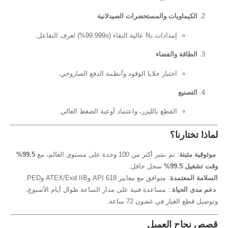
يات والمستحضرات الصيدلانية
إمدادات N₂ عالية النقاء (≥99.999%) لغرف التفاعل.
والفضاء
اختبار خلايا الوقود وأنظمة الدفع الصاروخي.
القطع بالليزر، واعتماد أوعية الضغط العالي.
ا؟
 تم نشر أكثر من 100 وحدة على مستوى العالم، مع
99.5%
سجل حافل.
دة
: متوافق مع معايير API 618 وATEX/Exd IIB وPED.
ة
:: مساعدة فنية على مدار الساعة طوال أيام الأسبوع،
ر في غضون 72 ساعة.
العميل