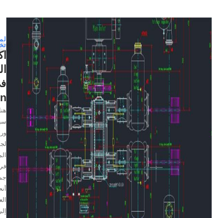
لماذا
تختارنا
اكتشف
الفرق
في
Keepwin
هناك
سبب
وراء
لجوء
المصنعين
في
جميع
أنحاء
العالم
إلى