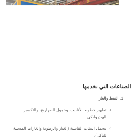
لتي نخدمها
لغاز
تطهير خطوط الأنابيب، وخمول الصهاريج، والتكسير
الهيدروليكي.
تتحمل البيئات القاسية (الغبار والرطوبة والغازات المسببة
للتآكل).