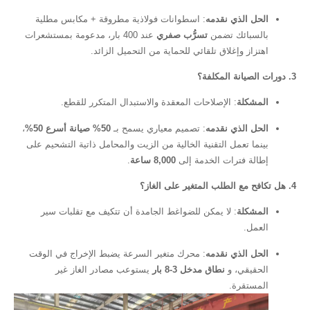
ذي نقدمه
: اسطوانات فولاذية مطروقة + مكابس مطلية
ئك تضمن
تسرُّب صفري
عند 400 بار، مدعومة بمستشعرات
وإغلاق تلقائي للحماية من التحميل الزائد.
ة
: الإصلاحات المعقدة والاستبدال المتكرر للقطع.
ذي نقدمه
: تصميم معياري يسمح بـ
50% صيانة أسرع 50%
،
عمل التقنية الخالية من الزيت والمحامل ذاتية التشحيم على
ترات الخدمة إلى
8,000 ساعة
.
ة
: لا يمكن للضواغط الجامدة أن تتكيف مع تقلبات سير
ذي نقدمه
: محرك متغير السرعة يضبط الإخراج في الوقت
، و
نطاق مدخل 3-8 بار
يستوعب مصادر الغاز غير
رة.