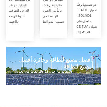
وفقًا
عالية وخبرة 39
التركيب، يوفر
 ISO9001
عاماً من الخبرة
لك حل الضاغط
ISO14001.
الواسعة في
لدينا الوقت
 على
تصميم الضواغط
والجهد.
 CE TUV
.
 مصنع للطاقة وجائزة أفضل
 للطاقة
الاستفادة من خبرة 22 عامًا تقريبًا من الخبرة.