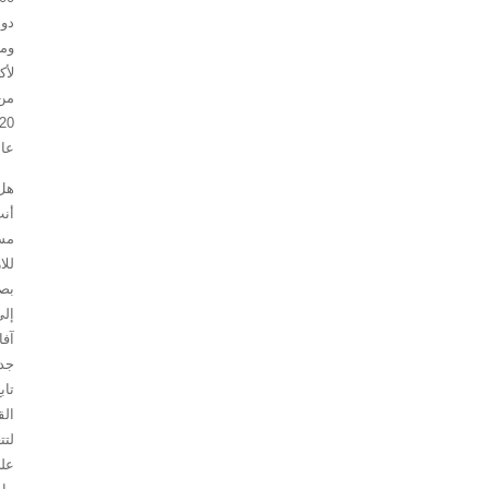
دولة
ومنطقة
لأكثر
من
20
عامًا.
هل
أنت
مستعد
للارتقاء
بصناعتك
إلى
آفاق
جديدة؟
تابع
القراءة
لتتعرف
على