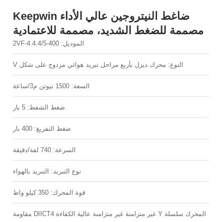
ضاغط النيتروجين عالي الأداء Keepwin
للضغط الشديد، مصممة للاعتمادية
الموديل: 2VF-4.4.4/5-400
ع: محرك ديزل بأربع مراحل تبريد هوائي مزدوج على شكل V
السعة: 1500 نيوتن م3/ساعة
ضغط الشفط: 5 بار
ضغط التفريغ: 400 بار
السرعة: 740 لفة/دقيقة
نوع التبريد: التبريد بالهواء
قوة المحرك: 350 كيلو واط
المحرك سلسلة Y غير متزامنة غير متزامنة عالية الكفاءة DIICT4 مقاومة