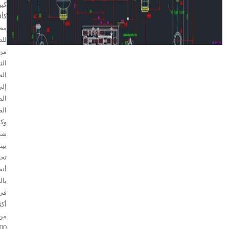
كيبوين
كأفضل
مصنع
للضواغط.
من
التصنيع
الصناعي
إلى
الطاقة
الصناعية
وكل
شيء
بينهما،
تحظى
أنظمتنا
بالثقة
في
أكثر
من
100