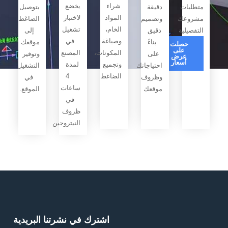
شراء
يخضع
دقيقة
بتوصيل
المواد
لاختبار
وتصميم
الضاغط
الخام،
تشغيل
دقيق
إلى
وصياغة
في
بناءً
موقعك
ت
ى
المكونات،
المصنع
على
وتوفير
ض
ار
وتجميع
لمدة
احتياجاتك
التشغيل
الضاغط
4
وظروف
في
ساعات
موقعك
الموقع.
في
ظروف
النيتروجين
اشترك في نشرتنا البريدية