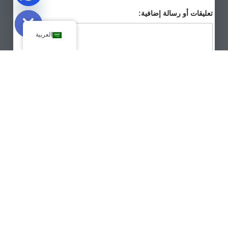
Hide chaty
تعليقات أو رسالة إضافية:
العربية
ورقة البيانات
自
=
12
*
2
定
定
义
义
إرسال
义
ス
*
*
نحن نحترم خصوصيتك. عند تقديم الطلب، سيتواصل معك أخصائيو
Keepwin المتخصصون لدينا في أقرب وقت ممكن.