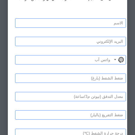
أ
ا
و
ل
ا
ا
ل
س
ش
ا
م
ف
ل
*
ط
ب
ス
ر
و
ي
No country selected
ا
د
ت
ا
س
ل
ض
آ
إ
غ
ب
ل
ط
*
ك
ا
م
ت
ل
ع
ر
ش
د
و
ف
ل
ن
ط
ض
ا
ي
*
غ
ل
*
ط
ت
ا
د
د
ل
ف