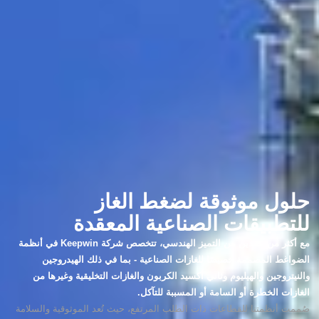
حلول موثوقة لضغط الغاز
للتطبيقات الصناعية المعقدة
مع أكثر من عقدين من التميز الهندسي، تتخصص شركة Keepwin في أنظمة
الضواغط المصممة خصيصًا للغازات الصناعية - بما في ذلك الهيدروجين
والنيتروجين والهيليوم وثاني أكسيد الكربون والغازات التخليقية وغيرها من
الغازات الخطرة أو السامة أو المسببة للتآكل.
صُممت أنظمتنا للقطاعات ذات الطلب المرتفع، حيث تُعد الموثوقية والسلامة