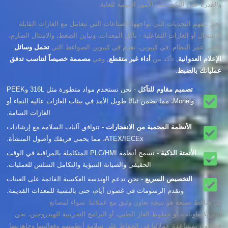
والقدرة على التكيف من الأمور المهمة للغاية.
نحن نتفهم التحديات التي تواجهها الصناعات التي تتعامل مع الغازات القابلة
للاشتعال أو الغازات التفاعلية - تآكل المعدات، وتباين الضغط، والامتثال الصارم،
وقصر عمر النظام. في كيبوين، نقدم في كيبوين الضواغط التي
تحمل وسائل
الإعلام العدوانية
,
تأكد من
أداء غير متقطع
,
وهي
مصممة خصيصاً لتناسب تدفق
عملياتك بالضبط
.
تصميم مقاوم للتآكل
- نحن نستخدم مواد متطورة مثل 316L وPEEK
وMonel، مما يضمن ثباتًا طويل الأمد في بيئات الغازات عالية النقاء أو
الغازات السامة.
الأنظمة المحمية من الانفجارات
- تتوافق آليات السلامة مع إرشادات
ATEX/IECEx، مما يحمي فريقك وأصول المنشأة.
الأتمتة الذكية
- تسمح أنظمة PLC/HMI المتكاملة بالمراقبة في الوقت
الحقيقي والصيانة التنبؤية والتكامل السلس للعمليات.
التخصيص السريع
- نحن ندعم الهندسة العكسية القائمة على العينات
ونقدم الرسومات في غضون أيام، حتى بالنسبة للمعدات القديمة.
كل ضاغط نصنعه هو نتيجة تعاون وثيق مع عملائنا. سواء لمصانع
البتروكيماويات، أو خطوط الغاز الطبي، أو البرامج التجريبية للهيدروجين، نحن
فخورون بمساعدة عملائنا في الحفاظ على سلامة أنظمتهم وفعاليتها وجاهزيتها