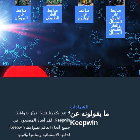
ضاغط
ضاغط
ضاغط
ضاغط
غاز
غاز
الغاز
غاز
البترول
الهيليوم
الطبيعي
البروبان
المسال
والغاز
الطبيعي
المسال
الشهادات
ما يقولونه عن
لا تثق بكلامنا فقط: تميّز ضواغط
Keepwin. لقد أشاد المصنعون في
Keepwin
جميع أنحاء العالم بضواغط Keepwin
لدقتها الاستثنائية ومتانتها وقوتها