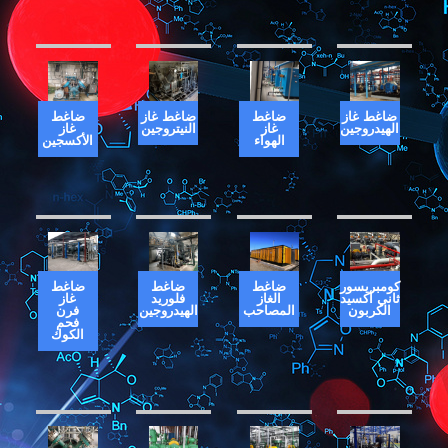
ضاغط غاز
ضاغط
ضاغط غاز
ضاغط
الهيدروجين
غاز
النيتروجين
غاز
الهواء
الأكسجين
كومبريسور
ضاغط
ضاغط
ضاغط
ثاني أكسيد
الغاز
فلوريد
غاز
الكربون
المصاحب
الهيدروجين
فرن
فحم
الكوك