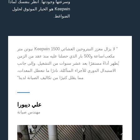
وسرعتها وجودتها. انظر بنفسك لماذا
Keepwin هو الخيار الموثوق لحلول
الضواغط.
" لا يزال معزز النيتروجين الغشائي Keepwin 1500 نيوتن متر
مكعب/ساعة و500 بار الذي حصلنا عليه منذ عقد من الزمن
يُظهر أداءً مستقرًا بعد عشر سنوات من التشغيل. وإلى جانب
الاستبدال الدوري للأجزاء المتآكلة، نادرًا ما تتعطل المعدات،
مما يقلل كثيرًا من تكاليف الصيانة لدينا"
علي ديبورا
مهندس صيانة