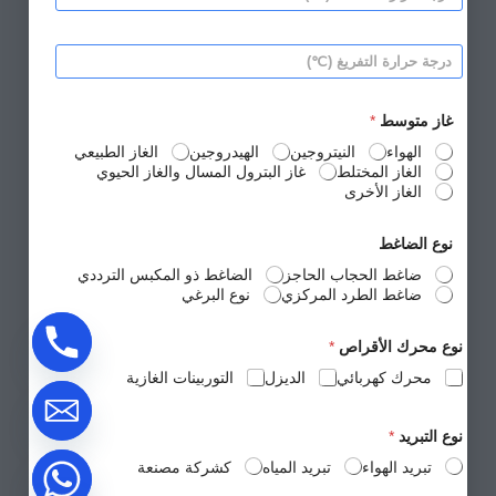
ر
ت
ق
ج
ف
*
ة
ر
د
ح
ي
ر
ر
غ
ج
ا
*
ة
ر
غاز متوسط
*
ح
ة
ر
الهواء
النيتروجين
الهيدروجين
الغاز الطبيعي
ا
ا
الغاز المختلط
غاز البترول المسال والغاز الحيوي
ل
ر
ش
الغاز الأخرى
ة
ف
ا
ط
ل
نوع الضاغط
*
ت
ضاغط الحجاب الحاجز
الضاغط ذو المكبس الترددي
ف
ضاغط الطرد المركزي
نوع البرغي
ر
ي
غ
نوع محرك الأقراص
*
*
محرك كهربائي
الديزل
التوربينات الغازية
نوع التبريد
*
تبريد الهواء
تبريد المياه
كشركة مصنعة