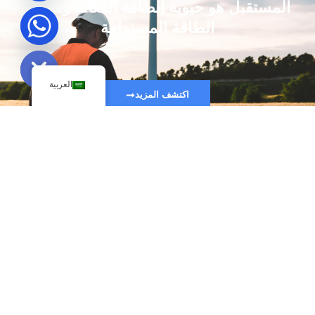
المستقبل هو حيوية الطاقة الفعالة ومصدر
الطاقة المستدامة
Hide chaty
العربية
اكتشف المزيد
الاتصال والاستفسارات
لنبدأ المشروع مع Keepwin واتصل الآن!
تتميز ضواغطنا بكفاءة عالية، بحيث يمكنها تشغيل مدينة صغيرة... أو على
الأقل ثلاجة كبيرة جدًا. هل تريد أن ترى بنفسك؟ احصل على عرض أسعار
اليوم!