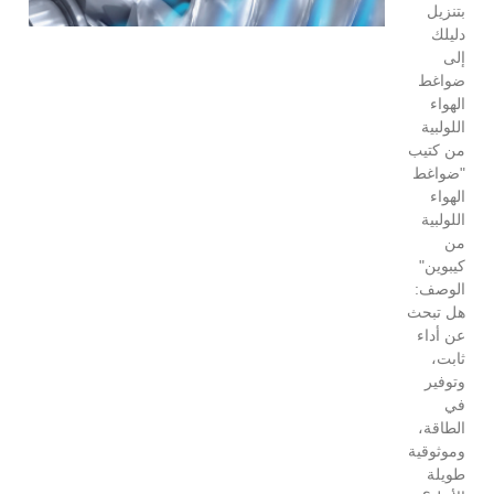
بتنزيل
دليلك
إلى
ضواغط
الهواء
اللولبية
من كتيب
"ضواغط
الهواء
اللولبية
من
كيبوين"
الوصف:
هل تبحث
عن أداء
ثابت،
وتوفير
في
الطاقة،
وموثوقية
طويلة