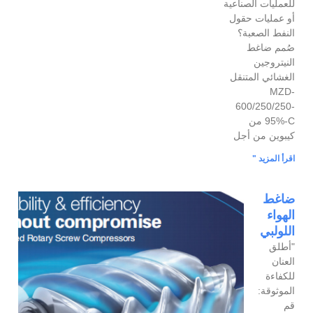
للعمليات الصناعية
أو عمليات حقول
النفط الصعبة؟
صُمم ضاغط
النيتروجين
الغشائي المتنقل
MZD-
600/250/250-
95%-C من
كيبوين من أجل
اقرأ المزيد "
ضاغط
الهواء
اللولبي
"أطلق
العنان
للكفاءة
الموثوقة:
قم