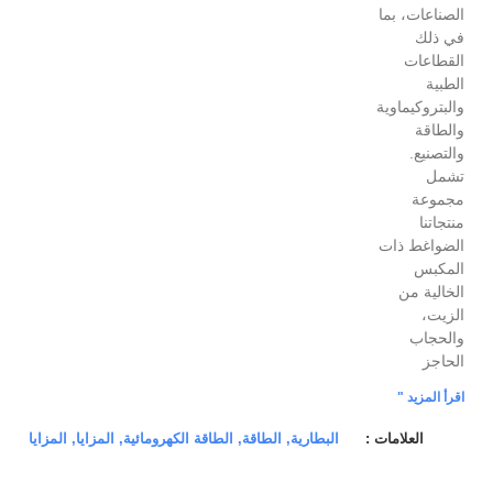
الصناعات، بما
في ذلك
القطاعات
الطبية
والبتروكيماوية
والطاقة
والتصنيع.
تشمل
مجموعة
منتجاتنا
الضواغط ذات
المكبس
الخالية من
الزيت،
والحجاب
الحاجز
اقرأ المزيد "
العلامات :
البطارية,
الطاقة,
الطاقة الكهرومائية,
المزايا,
المزايا