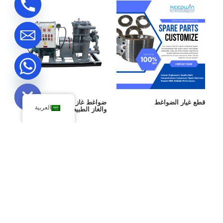
Hide chaty
قطع غيار الضواغط
ضواغط غاز البترول المسال
العربية
والغاز الطبيعي المسال
ابحث
عن:
مدونة أخرى
تطبيقات ضاغط غاز البترول المسال ومبدأ
العمل: دليل السوق لعام 2025
16/11/2025