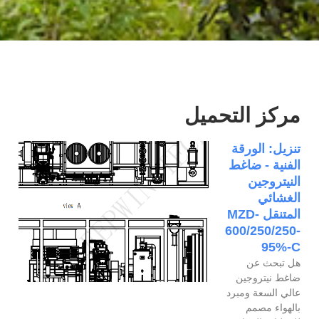
مركز التحميل
تنزيل: الورقة
الفنية - ضاغط
النيتروجين
الغشائي
المتنقل MZD-
600/250/250-
95%-C
هل تبحث عن
ضاغط نيتروجين
عالي السعة ومبرد
بالهواء مصمم