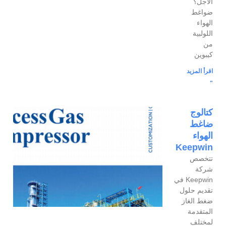
الأجل؟
ضواغط
الهواء
اللولبية
من
كيبوين
اقرأ المزيد
"
كتالوج
ضاغط
الهواء
Keepwin
تتخصص
شركة
Keepwin في
تقديم حلول
ضغط الغاز
المتقدمة
لمختلف